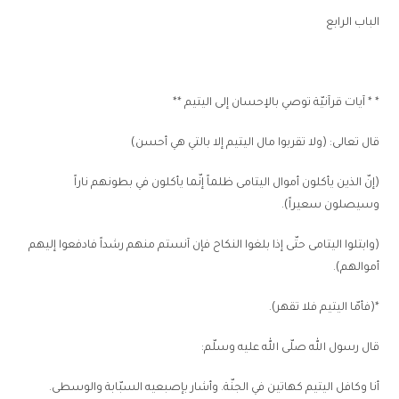
الباب الرابع
* * آيات قرآنيّة توصي بالإحسان إلى اليتيم **
قال تعالى: (ولا تقربوا مال اليتيم إلا بالتي هي أحسن)
(إنّ الذين يأكلون أموال اليتامى ظلماً إنّما يأكلون في بطونهم ناراً
وسيصلون سعيراً).
(وابتلوا اليتامى حتّى إذا بلغوا النكاح فإن آنستم منهم رشداً فادفعوا إليهم
أموالهم).
*(فأمّا اليتيم فلا تقهر).
قال رسول الله صلّى الله عليه وسلّم:
أنا وكافل اليتيم كهاتين في الجنّة. وأشار بإصبعيه السبّابة والوسطى.