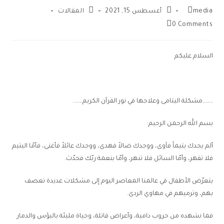
media
أغسطس 15, 2021
المقالات
0 Comments
السلام عليكم
………مشكلة اليتامى وعلاجها في نور القرآن الكريم……..
بسم الله الرحمن الرحيم:
ألم يجدك يتيماً فآوى، ووجدك ضالاً فهدى، ووجدك عائلاً فأغنى، فأمّا اليتيم
فلا تقهر، وأمّا السائل فلا تنهر، وأمّا بنعمة ربّك فحدّث.
يتعرّض الأطفال في عالمنا المعاصر اليوم إلى مشكلات عديدة تعصف
بهم، وترميهم في مهاوي الردى.
فما نشهده من حروب دامية، وأعراض قاتلة، وحياة مليئة بالبؤس والدمار