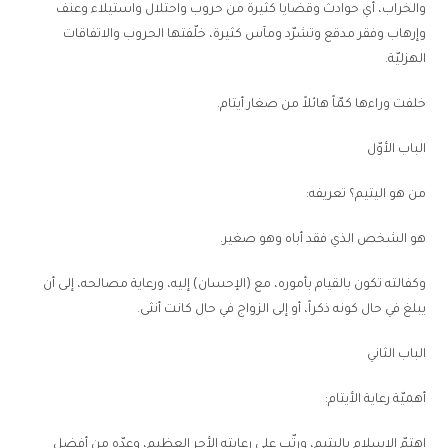
والخراب، أي حوادث وقضايا كثيرة من حروب واحتلال واستيلاء وعنف
وإرهاب وفقر مدقع وتشرّد ومآس كثيرة، خلّفتها الحروب والاتفاقات
الهزليّة.
خلفت وراءها كمّاً هائلاً من صغار أيتام.
الباب الأوّل
من هو اليتيم؟ تعريفه:
هو الشخص الذي فقد أباه وهو صغير.
وكفالته تكون بالقيام بأموره، مع (الإحسان) إليه، ورعاية مصالحه، إلى أن
يبلغ في حال كونه ذكراً، أو إلى الزواج في حال كانت أنثى.
الباب الثاني
أهميّة رعاية الأيتام:
اهتمّ الإسلام باليتيم، ورتّب على رعايته الأجر العظيم، وعدّه من أفضل