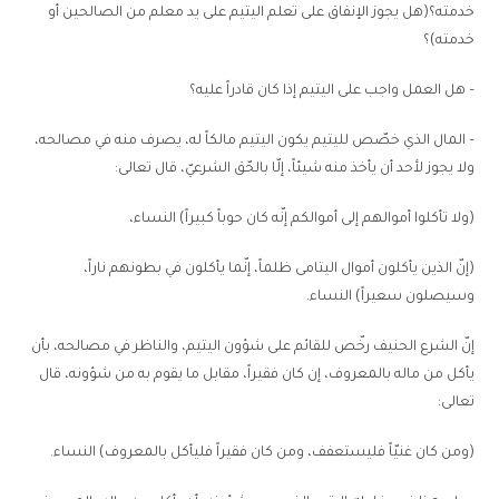
خدمته؟(هل يجوز الإنفاق على تعلم اليتيم على يد معلم من الصالحين أو
خدمته)؟
– هل العمل واجب على اليتيم إذا كان قادراً عليه؟
– المال الذي خصّص لليتيم يكون اليتيم مالكاً له، يصرف منه في مصالحه،
ولا يجوز لأحد أن يأخذ منه شيئاً، إلّا بالحّق الشرعيّ، قال تعالى:
(ولا تأكلوا أموالهم إلى أموالكم إنّه كان حوباً كبيراً) النساء،
(إنّ الذين يأكلون أموال اليتامى ظلماً، إنّما يأكلون في بطونهم ناراً،
وسيصلون سعيراً) النساء.
إنّ الشرع الحنيف رخّص للقائم على شؤون اليتيم، والناظر في مصالحه، بأن
يأكل من ماله بالمعروف، إن كان فقيراً، مقابل ما يقوم به من شؤونه، قال
تعالى:
(ومن كان غنيّاً فليستعفف، ومن كان فقيراً فليأكل بالمعروف) النساء.