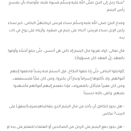
*شكا رجل إلى النبيّ صلّى الله عليه وسلّم قسوة قلبه، فأوصاه بأن يمسح
رأس اليتيم.
ومدح النبيّ صلى الله عليه وسلّم نساء قريش لرعايتهنّ اليتامى: خير نساء
ركبن الإبل نساء قريش؛ أحناه على يتيم في صغره، وأرعاه على زوج في ذات
يده.
قال تعالى: (ولا تقربوا مال اليتيم إلا بالتي هي أحسن، حتّى يبلغ أشدّه وأوفوا
بالعهد، إنّ العهد كان مسؤولاً).
))وابتلوا اليتامى حتّى إذا بلغوا النكاح، فإن آنستم منه رشداً فادفعوا إليهم
أموالهم، ولا تأكلوها إسرافاً وبداراً أن يكبروا، ومن كان غنيّاً فليستعفف،
ومن كان فقيراً فليأكل بالمعروف، فإذا دفعتم إليهم أموالهم فأشهدوا
عليهم، وكفى بالله حسيباً
– هل يجوز للكافل أن يأخذ من مال اليتيم الذي يتقاضاهيصرف(لينفق) على
البيت? عكاش
– هل يجوز دفع اليتيم على الرجل من الصالحين أو العلماء للتعلم على يده او