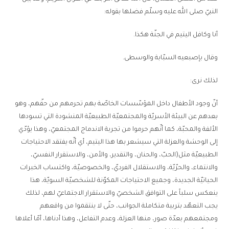
النبيّ صلى الله عليه وسلّم فضلها بقوله:
أنا وكافل اليتيم في الجنّة هكذا.
وقال بإصبعيه السبّابة والوسطى.
لذلك نرى:
أنّ وجود الأطفال داخل المؤسّسات الخاصّة بهم تحرمهم من حقّهم، وهو
بعدهم عن البيئة الأسريّة والمجتمعيّة الطبيعيّة المنشودة التي تسودها
الألفة والمحبّة، كما أنّهم حرموا من تجربة الاندماج المجتمعيّ، وهذا يؤدّي
إلى الوحشة والعزلة التي سيشعر بها هذا اليتيم، أي أنّه يفتقد الاحتياجات
الطبيعيّة مثل(الحبّ، والحنان، والتقدير، والأمن، والاستقرار النفسيّ،
والانتماء، والحرّيّة، والاستقلال الفرديّ، والخصوصيّة، واكتساب الخبرات
الحياتيّة الجديدة، وجميع الاحتياجات المكوّنة للشخصيّة السويّة، هذا
ينعكس سلباً على التوافق الشخصيّ والاستقرار الاجتماعيّ لهم، لذلك
يجب التعهّد بتربية متكاملة الجوانب، حتّى لا ينتقموا من واقعهم
ومجتمعهم بعدّة صور، منها العزلة، وعدم التفاعل، وهذا أدناها، أمّا أعلاها