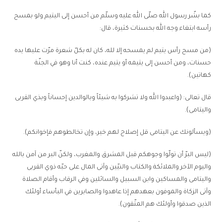
كما بشّر رسول الله صلّى الله عليه وسلّم من أحسن إلى اليتيم ولو بمسح
رأسه ابتغاء وجه الله بحسنات كثيرة، قال:
(من مسح رأس يتيم لم يمسحه إلا لله، كان له بكلّ شعرة مرّت عليها يده
حسنات، ومن أحسن إلى يتيمه أو يتيم عنده، كنت أنا وهو في الجنّة
كهاتين).
قال تعالى: (واعبدوا الله ولا تشركوا به شيئاً وبالوالدين إحساناً وبذي القربى
واليتامى).
(ويسألونك عن اليتامى قل إصلاح لهم خير، وإن تخالطوهم فإخوانكم).
(ليس البرّ أن تولّوا وجوهكم قبل المشرق والمغرب، ولكنّ البر من آمن بالله
واليوم الآخر والملائكة والكتاب والنيّين وآتى المال على حبّه ذوي القربى
واليتامى والمساكين وابن السبيل والسائلين وفي الرقاب وأقام الصلاة
وآتى الزكاة والموفون بعهدهم إذا عاهدوا والصابرين في البأساء أولئك
الذين صدقوا وأولئك هم المتّقون).