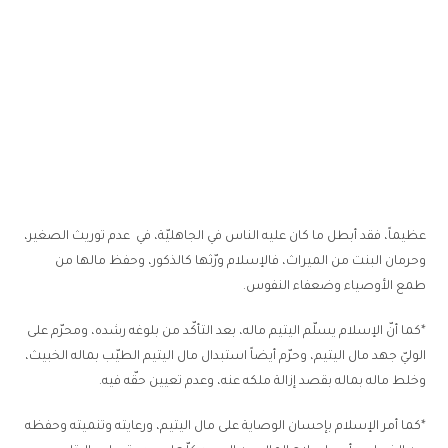
عظيماً، فقد أبطل ما كان عليه الناس في الجاهليّة، في عدم توريث الصغير،
وحرمان البنت من الميراث، فالإسلام ورّثها كالذكور، وحفظ مالها من
طمع الأوصياء وضعفاء النفوس.
*كما أنّ الإسلام يسلّم اليتيم ماله، بعد التأكّد من بلوغه رشده، ومحرّم على
الوليّ جهد مال اليتيم، وحرّم أيضاً استبدال مال اليتيم الطيّب بماله الخبيث،
وخلط ماله بماله بقصد إزالة ملكه عنه، وعدم تعيين حقّه فيه.
*كما أمر الإسلام بإحسان الوصاية على مال اليتيم، ورعايته وتنميته وحفظه