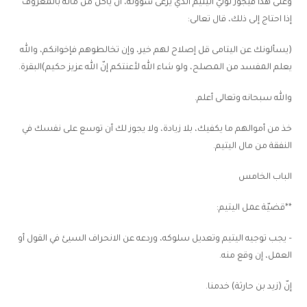
وعلى هذا فيجوز لوليّ اليتيم الذي يرعى شؤونه، أن يأكل من ماله بالمعروف
إذا احتاج إلى ذلك، قال تعالى:
(يسألونك عن اليتامى قل إصلاح لهم خير، وإن تخالطوهم فإخوانكم، والله
يعلم المفسد من المصلح، ولو شاء الله لأعنتكم إنّ الله عزيز حكيم)البقرة.
والله سبحانه وتعالى أعلم.
خذ من أموالهم ما يكفيك، بلا زيادة، ولا يجوز لك أن توسع على نفسك في
النفقة من مال اليتيم.
الباب الخامس
**قضيّة عمل اليتيم:
– يجب توجيه اليتيم وتعديل سلوكه، وردعه عن الانحراف السيئ في القول أو
العمل، إن وقع منه.
إنّ (زيد بن حارثة) خدمنا.