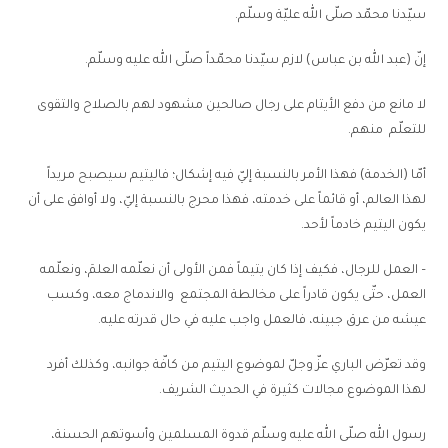
سيّدنا محمّد صلّى الله عليّة وسلّم.
إنّ (عبد الله بن عباس) لازم سيّدنا محمّداً صلّى الله عليه وسلّم.
لا مانع من دفع الأيتام على رجال صالحين مشهود لهم بالصلاح والتقوى
للتعلّم منهم.
أمّا (الخدمة) فهذا الأمر بالنسبة إليّ فيه إشكال؛ فاليتيم سيصبح مريداً
لهذا العالم، أو قائماً على خدمته، فهذا محرج بالنسبة إليّ، ولا أوافق على أن
يكون اليتيم خادماً لأحد.
– العمل للرجال، فكيف إذا كان يتيماً فمن الأولى أن نعلّمه العلمَ، ونعلّمه
العمل، حتّى يكون قادراً على مخالطة المجتمع والاندماج معه، وكسب
عيشه من عرق جبينه، فالعمل واجب عليه في حال قدرته عليه.
وقد تعرّض الباري عزّ وجلّ لموضوع اليتيم من كافّة جوانبه، وكذلك أفرد
لهذا الموضوع مجالات كثيرة في الحديث الشريف.
رسول الله صلّى الله عليه وسلّم قدوة المسلمين وأسوتهم الحسنة،