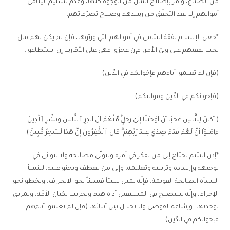
من الضياع، وأمر بإصلاح المال من الوجوه كلّها، وعدم تسليم اليتامى
أموالهم إلا بعد التحقّق من رشدهم وصلاح تصرّفاتهم.
*جعل الإسلام نفقة اليتامى في أموالهم التي ورثوها، فإن لم يكن لهم مال
تجب نفقتهم على وليّ الأمر، فإن عجزوا فهي على الأقارب إن استطاعوا.
(فإن لم تعلموا أباءهم فإخوانكم في الدِّين)
(فإخوانكم في الدِّين ومواليكم)
( أَكَانَ لِلنَّاسِ عَجَبًا أَنْ أَوْحَيْنَآ إِلَىٰ رَجُلٍۢ مِّنْهُمْ أَنْ أَنذِرِ ٱلنَّاسَ وَبَشِّرِ ٱلَّذِينَ
ءَامَنُوٓاْ أَنَّ لَهُمْ قَدَمَ صِدْقٍ عِندَ رَبِّهِمْ ۗ قَالَ ٱلْكَٰفِرُونَ إِنَّ هَٰذَا لَسَٰحِرٌ مُّبِينٌ).
*إذن اليتيم يحتاج إلى من يفكر في أمره ويتولّى مصالحه ولا يتوانى في
توجيهه وإرشاده وتربيته وتعليمه، وإلى من يعطف ويحنو عليه، لينشأ
النشأة الصالحة القويمة، فإنّه يميل شيئاً فشيئاً نحو الانحراف، ويخطو نحو
الإجرام، وإنّه سيصبح في المستقبل أداة هدم وتخريب لكيان الأمّة، وتمزيق
لوحدتها، وإشاعة الفوضى والانحلال بين أبنائها (فإن لم تعلموا أباءهم
فإخوانكم في الدِّين).