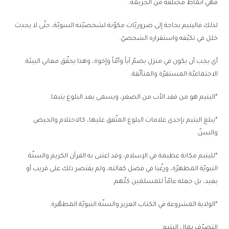
فهي أنماط مختلفة من الجريمة..
لذلك فاليتيم بحاجة إلى ضروريّات مكوّنة لشخصيّته السويّة، حتّى لا يحدث
خلل في تكيّفه واستقراره الشخصيّ.
أي يجب أن يكون في منزل يضمّ أباً وأمّاً وإخوة، وهذا يحقّق معاني البيئة
الاجتماعيّة المستقرّة والمتألّقة.
*اليتيم هو من فقد الأب من الصغر، ويسمى بعد البلوغ يتيما.
*يبلغ اليتيم بإحدى علامات البلوغ المتّفق عليها، كالاحتلام والحيض
والسنّ.
*لليتيم مكانة عظيمة في الإسلام، وقد اعتنى به القرآن الكريم والسنّة
النبويّة المطهرّة، ورغّبا في فضل كفالته، ولم يقتصر ذلك على قريب أو
بعيد، بل جعله عامّاً للمسلمين كلّهم.
*الولاية المشروعة في الكتاب العزيز والسنّة النبويّة المطهّرة.
التصرّف بمال اليتيم: