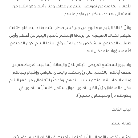
الأعمال، لما فيه من تعويض اليتيم عن عطف وحنان أبيه، وهو ابتلاء من
الله تعالى لعباده، لينظر من يقوم عليهم.
ولأنّ كفالة اليتيم فيها نوع من جبر كسر خاطر اليتيم بفقد أبيه، فلو طبّقت
عليهم الكفالة الحقيقيّة التي يريدها الإسلام لأصبح اليتيم من أعظم وأرقى
طبقات المجتمع، فالشخص يكون له أب وأخ.. بينما اليتيم يكون المجتمع
كلّه مسؤولاً عنه مكان أبيه.
ولا يجوز للمجتمع تعريض الأيتام للذلّ والإهانة، إنّما يجب تعويضهم عن
عطف آبائهم، بالمسح على رؤوسهم، والإنفاق عليهم، وإشباع رغباتهم
وذلك لإبعاد القهر عنهم بسبب يتمهم، وقد حذّر الله تعالى من قهر اليتيم
بأكل ماله، فقال: (إنّ الذين يأكلون أموال اليتامى ظلماً إنّما يأكلون في
بطونهم ناراً وسيصلون سعيراً).
الباب الثالث
كفالة اليتيم:
تعدّ من أفضل الأعمال، لأنّ الله تعالى أمر بها في القرآن الكريم، وقد بيّن