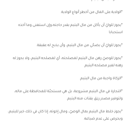
*الولاية على المال من أخطر أنواع الولاية.
*يجوز للوليّ أن يأكل من مال اليتيم بقدر حاجته،وإن استغنى وما أخذه
استحبابا
*يجوز للوليّ أن يضحّي من مال اليتيم، وأن يذبح له عقيقة.
*يجوز للوصيّ رهن مال اليتيم لمصلحته، أي لمصلحه اليتيم، ولا يجوز له
رهنه لغير مصلحه اليتيم.
*الزكاة واجبة من مال اليتيم.
*التجارة في مال اليتيم مشروعة، بل هي مستحبّة للمحافظة على ماله،
ولتوفير مصدر رزق يقتات منه اليتيم.
*يجوز خلط مال اليتيم بمال الوصيّ، ومال إخوته، إذا كان في ذلك خير لليتيم،
ويحرص على عدم ضياعه.