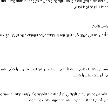
 عمر بن الخطاب وقال الزبير يعدل 1.000 فارس كان ناتج تربية أمه صفية رضي الله عنها مات أبوه وهو طفل صغير 
كانت تُعِدّهُ لهذا الجيش.
لي والزبير
ت أُدخل أصابعي فيهن ضُرِبَ اثنين يوم بدر وواحدة يوم اليرموك فهذا اليتيم الذي 
يته، في كتاب الذهبي ترجمة الأوزاعي عن العباس ابن الوليد
قال:
ما رأيت أبي يتعج
ي أن بلغته حيثما رأيتُ منه
ندلس وعاصر الإمام الأوزاعي آخر أيام الدولة الأموية وأول أيام الدولة العباس