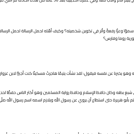
حينها بدأ اليتم يعرف طريقه إلى قلبه، حفرت أم أيمن قبر أمه وهو يحفر مع
س سموًا وعزًا رفعةً وأثر في تكوين شخصيته؟ وكيف أهّله لحمل الرسالة لحمل الرس
ورية روما وفارس؟
 وهو يخبرنا عن نفسه فيقول: لقد نشأت يتيمًا هاجرتُ مسكينًا كنت أجيرًا لابن غزوا
ى شبع بطنه وكان حافظ الإسلام وحافظ رواية المسلمين وهو أكثر الناس حفظًا لحديث 
ليتم بأبو هريرة حتى استطاع أن يروي عن رسول الله ويلازم اسمه اسم رسول الله صلّى