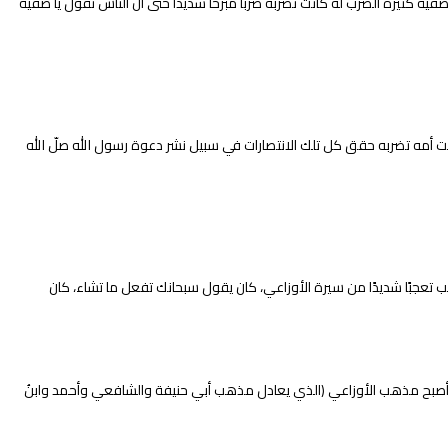
وكفلته صفية وكانت أمه صفية كثيرة الضرب له كانت تضربه ضربًا مُبرحًا شديدًا حتى أن الناس تقول يا صفية
كانت أمه تضربه حقق كل تلك الانتصارات في سبيل نشر دعوة رسول الله صلّ الله
ب تعجبًا شديدًا من سيرة الأوزاعي، كان يقول سبحانك تفعل ما تشاء، كان
ية وأصبح مذهب الأوزاعي (الذي يعادل مذهب أبي حنيفة والشافعي وأحمد وابنُ