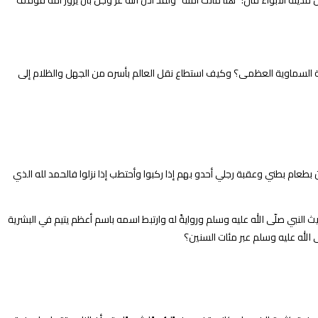
ها وأصبح يتيم الأم والأب معًا، وفي عمرة الحديبية بعد 56 عامًا من هذه الحادثة مر النبي من مدينة الأبواء قال: “هنا ماتت آمنة” ولقد أذن الله عز وجل بأن يزور أمه فوقف
الة السماوية العظمى؟ وكيف استطاع نقل العالم بأسره من الجهل والظلام إلى
ن بطعام بطني وعقبة رجلي أحدو بهم إذا ركبوا وأحتطب إذا نزلوا فالحمد لله الذي
النبي صلّى الله عليه وسلم وروايةً له وارتبط اسمه باسم أعظم يتيم في البشرية
 الله عليه وسلم عبر مئات السنين؟