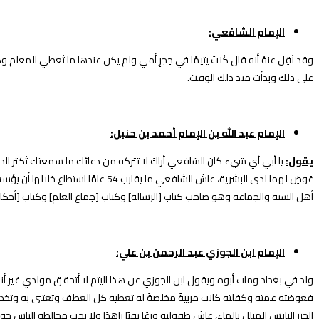
الإمام الشافعي:
وقد نُقِلَ عنهُ أنه قال كُنتُ يتيمًا في حِجرِ أمي ولم يكن عندها ما تُعطي ا
على ذلك وبدأت منذ ذلك الوقت.
الإمام عبد الله بن الإمام أحمد بن حنبل:
يقول:
يا أبي أي شيء كان الشافعي أراكَ لا تتركه من دعائك ما سمعتك تُكثر الدع
عَوضٍ لهما لدى البشرية، عاش الش
أهل السنة والجماعة وهو صاحب كتاب [الرسالة] وكتاب [جماع العلم] وكتاب [أحكام 
الإمام ابن الجوزي عبد الرحمن بن علي:
فعوضته عمته وكفلته كانت مربيةً مخلصةً له تعطيه كل العطف وتعتني به وتخدمه 
الخبز اليابس المبلل بالماء، عاش طفولته ورعًا تقيًا زاهدًا ولا يحب مخالطة ال