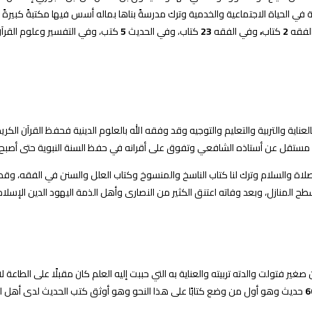
ة في الحياة الاجتماعية والخدمية وترك مدرسةً بناها بماله أسس فيها مكتبةً كبيرةً
لفقه
2
كتاب
،
وفي الفقه
23
كتاب، وفي الحديث
5
كتب، وفي التفسير وعلوم القرآ
عناية والتربية والتعليم والتوجيه وقد وفقه الله بالعلوم الدينية فحفظ القرآن الك
 مستقل عن أستاذه الشافعي وتفوق على أقرانه في حفظ السنة النبوية حتى أصبح
لاة والسلام وترك لنا كتاب الناسخ والمنسوخ وكتاب العلل والسنن في الفقه، وقد نق
 المنازل، وبعد وفاته اعتنق الكثير من النصارى وأهل الذمة اليهود الدين الإسلا
ر فتولت والدته تربيته والعناية به التي حببت إليه العلم كان مقبلًا على الطاعة ل
6
حديث وهو أول من وضع كتابًا على هذا النحو وهو أوثق كتب الحديث لدى أهل ال