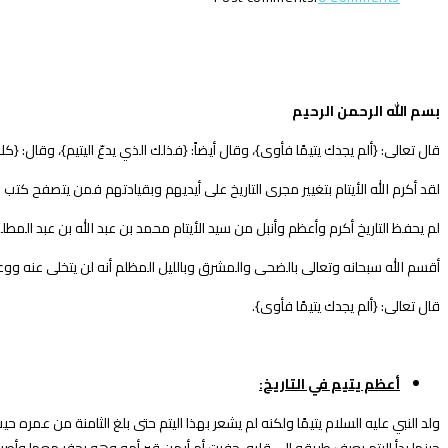
بسم الله الرحمن الرحيم
قال تعالى: {ألم يجدك يتيمًا فأوى}، وقال أيضاً: {فذلك الذي يدعّ اليتيم}، وقال: {كلا
لقد أكرم الله الأيتام بتغيير مجرى التاريخ على أيديهم وبقيادتهم فمن يتصفح كتب ال
لم يحفظ التاريخ أكرم وأعظم وأنبل من سيد الأيتام محمد بن عبد الله بن عبد ال
أقسم الله سبحانه وتعالى بالضحى والمشرق وبالليل المظلم أنه لن يتخلى عنه ووعده
قال تعالى: {ألم يجدك يتيمًا فأوى}.
أعظم يتيم في التاريخ:
ولد النبي عليه السلام يتيمًا ولكنه لم يشعر بهذا اليتم حتى بلغ الثامنة من عمره 