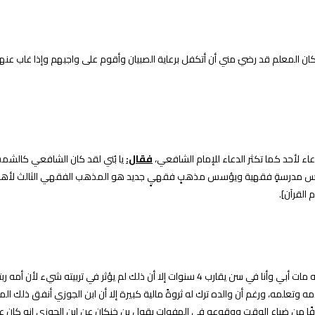
لمعلم وكان المعلم قد رضيَ مني أن أتكفل برعاية الصبيان وأقوم على واجبهم وإذا
اء لأحد كما تكثر الدعاء للإمام الشافعي،
فقال:
يا بُني لقد كان الشافعي كالشمس
افعي ما يقارب 54 عامًا استطاع خلالها أن يؤسس مدرسةٍ فقهية ويؤسس مذهبٍ فقهيٍ جديد هو المذهب
القرآن].
ولد في بغداد ومات أبوه ويقول ابن الجوزي عن هذا اليتم لا أتحقق مولدي غير أنه مات أبي وأنا في
وتعلمه، ورغم أن والده ترك له ثروةً مالية كبيرة إلا أن ابن الجوزي أنفق ذلك
ناس خوفًا من ضياع الوقت ووقوعه في الهفوات يقول بن خنكان عن ابن الجوزي إنه ك