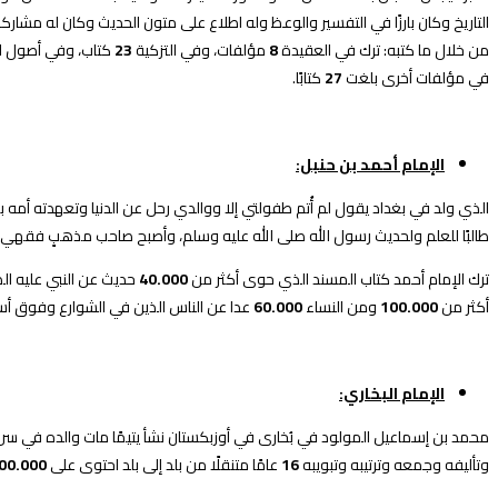
التاريخ وكان بارزًا في التفسير والوعظ وله اطلاع على متون الحديث وكان له مشارك
من خلال ما كتبه: ترك في العقيدة
8
مؤلفات، وفي التزكية
23
كتاب، وفي أصول ا
في مؤلفات أخرى بلغت
27
كتابًا.
الإمام أحمد بن حنبل:
الذي ولد في بغداد يقول لم أُتم طفولتي إلا ووالدي رحل عن الدنيا وتعهدته أمه بال
طالبًا للعلم ولحديث رسول الله صلى الله عليه وسلم، وأصبح صاحب مذهبٍ فقهي
ترك الإمام أحمد كتاب المسند الذي حوى أكثر من
40.000
حديث عن النبي عليه الص
أكثر من
100.000
ومن النساء
60.000
عدا عن الناس الذين في الشوارع وفوق أسطح
الإمام البخاري:
محمد بن إسماعيل المولود في بُخارى في أوزبكستان نشأ يتيمًا مات والده في سن صغي
وتأليفه وجمعه وترتيبه وتبويبه
16
عامًا متنقلًا من بلد إلى بلد احتوى على
00.000