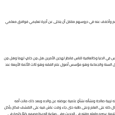
 غاب عنهم وأخفف عنه في دروسهم مقابل أن يتخلى عن أجرة تعليمي فوافق معلمي
 في الدنيا وكالعافية للناس فانظر لهذين الأمرين هل مِن خلفٍ لهما وهل مِن
 الفقهي الثالث لأهل السنة والجماعة وهو مؤسس أصول علم الفقه وهو ثالث الأئمة الأربعة عند
 سن يقارب 4 سنوات إلا أن ذلك لم يؤثر في تربيته شيء لأن أمه ربته تربية صالحة ونشأته نشأةٍ علمية عوضته عن والده وبعد ذلك ماتت أمه
 المال كله على العلم وعلى طلبه حتى جاء وقت عاش فيه على التقشف فكان يأكل
ان علامة عصره وإمام وقته في الحديث وفي صناعة الوعظ وصمم كتبًا كثيرة في