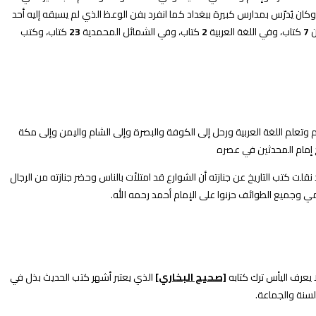
 وكان يُدرّس بمدارس كبيرة ببغداد كما انفرد بفن الوعظ الذي لم يسبقه إليه أحد
ن
7
كتاب، وفي اللغة العربية
2
كتاب، وفي الشمائل المحمدية
23
كتاب، وكتب
ريم وتعلم اللغة العربية ورحل إلى الكوفة والبصرة وإلى الشام واليمن وإلى مكة
 إمام المحدثين في عصره
لت كتب التاريخ عن جنازته أن الشوارع قد امتلأت بالناس وحضر جنازته من الرجال
مي وجميع الطوائف حزنوا على الإمام أحمد رحمه الله.
ا يعرف اليأس ترك كتابه
[صحيح البخاري]
الذي يعتبر أشهر كتب الحديث بذل في
سنة والجماعة.