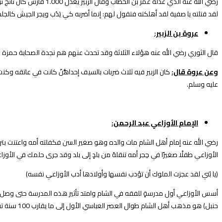
رضي الله عنه الذي عدله
لقد قتلته يا صفية لقد أهلكته فتقول لهم: إنما أضربه كي يَدُب ويجر الجيش كالجلد ف
عروة بن الزبير:
قال الثوري رضي الله عنه هؤلاء الثلاثة وقد تحدث عنهم هم نجدة الصحابة حمزة وع
وعن عروة قال:
كان الزبير فيه ثلاث ضربات بالسيف إحداهُّنّ كانت في عاتقه وكن
عليه وسلم.
الإمام الأوزاعي عبد الرحمن:
رضي الله عنه إمام أهل الشام مات والده وهو صغير السن فكفلته أمه واعتنت بترب
الأوزاعي طفلًا صغيرًا في حِجر أمه تنقلهُ من بلدٍ إلى بلد وقد جرى حلمك في الأوزاع
(يا بُني لقد عجزت الملوك أن تؤدب نفسها وأولادها أدب الأوزاعي نفسه)
أسس الأوزاعي أول مدرسةٍ للفقه في الشام وامتد تأثير هذه المدرسة حتى وصل للأ
حنبل) هو مذهب أهل الشام طوال العصر العباسي الأول إلى ما يقارب 100 سنة تقريبًا أصبح المذهب الوحيد السائد وقد قربه الخلفاء وأكرموه.