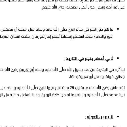
على قبر أمه وبكى حتى أبكى الصحابة رضي الله عنهم.
ما هو دور اليتم في حياة النبي صلّى الله عليه وسلم قبل البعثة أن ينعك
النور والعلم؟ كيف استطاع إسقاط أعظم إمبراطوريتين امتدت لسنين امبراط
ثاني أعظم يتيم في التاريخ:
له أثره في البشرية من بعد رسول الله صلّى الله عليه وسلم
أبو هريرة
رضي الله عنه
جعلني قوامًا وجعل أبو هريرة إمامًا.
لقد عاش رضي الله عنه ما يقارب
75
سنة لازم فيها النبي صلّى الله عليه وسلم عل
نبينا محمد صلّى الله عليه وسلم بما له من كثرة الرواية، وهنا نتساءل ماذا فعل ا
الزبير بن العوام: