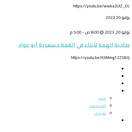
https://youtu.be/wwka2UlZ_Dc
يوليو
20
2023
يوليو 20, 2023 @ 8:00 ص
-
5:00 م
صاحبة الهمة لأبناء في القمة د.سعدية أبو عواد
https://youtu.be/KXMmg12ZSBQ
الرئيسية
من نحن
بوابة المجتمع
ميديا
الصور
الفيديوهات
تغريدات
اتصل بنا