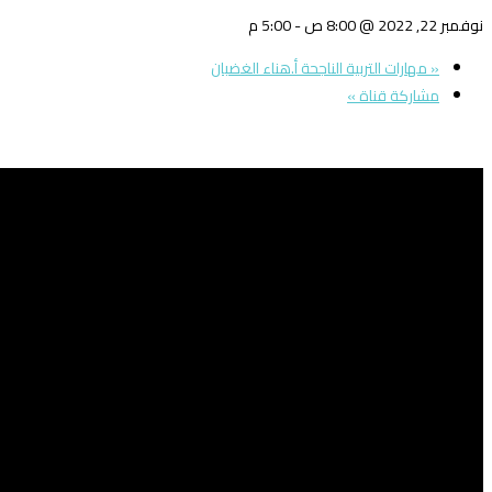
نوفمبر 22, 2022 @ 8:00 ص
-
5:00 م
«
مهارات التربية الناجحة أ.هناء الغضبان
مشاركة قناة
»