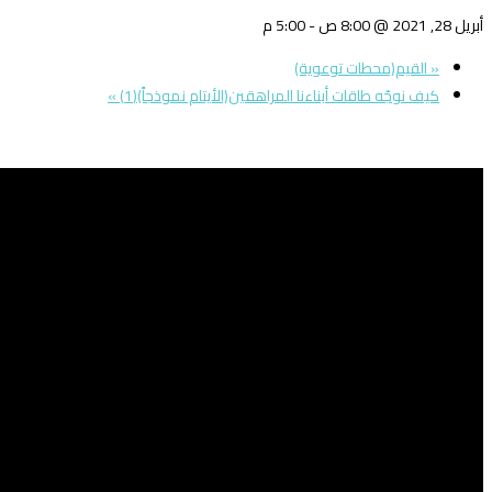
أبريل 28, 2021 @ 8:00 ص
-
5:00 م
«
القيم(محطات توعوية)
كيف نوجّه طاقات أبناءنا المراهقين(الأيتام نموذجاً)(1)
»