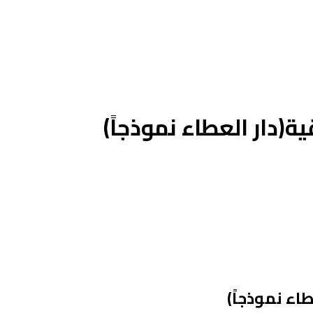
ة(دار العطاء نموذجاً)
اء نموذجاً)