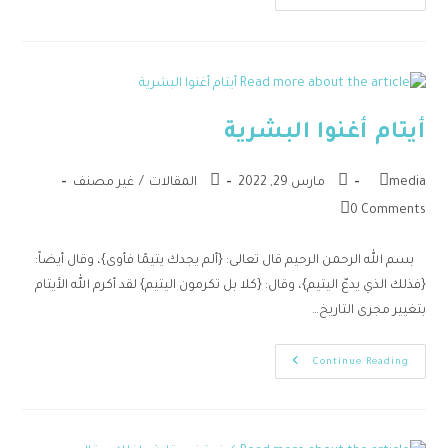
أيتام أغنوا البشرية
media
مارس 29, 2022
المقالات
/
غير مصنف
0 Comments
بسم الله الرحمن الرحيم قال تعالى: {ألم يجدك يتيمًا فأوى}، وقال أيضاً:
{فذلك الذي يدعّ اليتيم}، وقال: {كلا بل تكرمون اليتيم} لقد أكرم الله الأيتام
بتغيير مجرى التاريخ…
Continue Reading