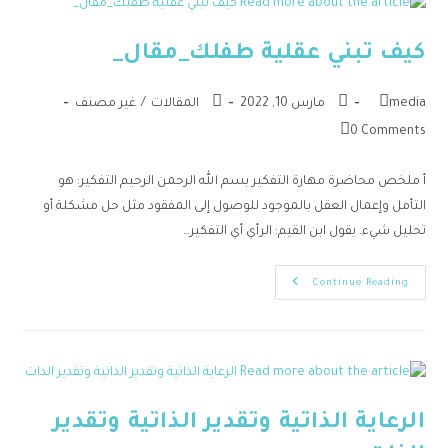
phone
كيف تبني عقلية طفلك_مقال_
Telegram
Bevol
media
مارس 10, 2022
المقالات
/
غير مصنف
Instagram
0 Comments
twitter
youtube
أ ملخص محاضرة مهارة التفكير بسم الله الرحمن الرحيم التفكير: هو
التأمل وإعمال العقل بالموجود للوصول إلى المفقود مثل حل مشكلة أو
تحليل شيء. يقول ابن القيم: الرأي أي التفكير…
Continue Reading
الرعاية الذاتية وتقدير الذاتية وتقدير