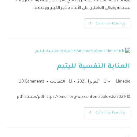
وأوصانا برعاية أمواله حتى يكبر ويصبح قادراً على إدارتها وقد خص الله
سبحانه وتعالى العاملين على الأيتام بالأجر الكبير, ووعدهم…
Continue Reading
العناية النفسية لليتيم
media
أكتوبر 1, 2021
المقالات
0 Comments
pdfhttps://omch.org/wp-content/uploads/2021/10/حسناء.pdf
Continue Reading