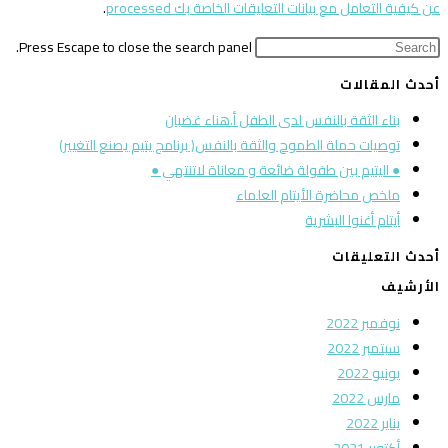
عن كيفية التعامل مع بيانات التعليقات الخاصة بك processed
.
Press Escape to close the search panel.
أحدث المقالات
بناء الثقة بالنفس لدى الطفل أ.هناء غضبان
توصيات حملة الطموح والثقة بالنفس( برنامج يتيم يصنع التغيير)
● اليتيم بين طفولة ضائعة و معاناة لاتنتهي ●
ملخص محاضرة الأيتام العلماء
أيتام أغنوا البشرية
أحدث التعليقات
الأرشيف
نوفمبر 2022
سبتمبر 2022
يونيو 2022
مارس 2022
يناير 2022
أكتوبر 2021