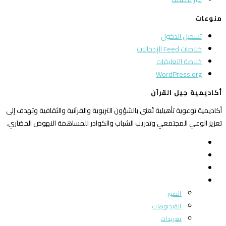
منوعات
تسجيل الدخول
خلاصات Feed الإدخالات
خلاصة التعليقات
WordPress.org
أكاديمية جيل القرآن
أكاديمية توعوية تأهيلية تُعنى بالشؤون التربوية والقرآنية والثقافية وتهدف إلى
تعزيز الوعي المجتمعي وتدريب الشباب والكوادر للمساهمة النهوض الحضاري.
الرئيسية
من نحن
بوابة المجتمع
ميديا
الصور
الفيديوهات
تغريدات