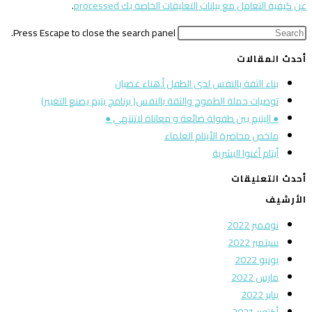
عن كيفية التعامل مع بيانات التعليقات الخاصة بك processed
.
Press Escape to close the search panel.
أحدث المقالات
بناء الثقة بالنفس لدى الطفل أ.هناء غضبان
توصيات حملة الطموح والثقة بالنفس( برنامج يتيم يصنع التغيير)
● اليتيم بين طفولة ضائعة و معاناة لاتنتهي ●
ملخص محاضرة الأيتام العلماء
أيتام أغنوا البشرية
أحدث التعليقات
الأرشيف
نوفمبر 2022
سبتمبر 2022
يونيو 2022
مارس 2022
يناير 2022
أكتوبر 2021