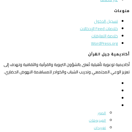
منوعات
تسجيل الدخول
خلاصات Feed الإدخالات
خلاصة التعليقات
WordPress.org
أكاديمية جيل القرآن
أكاديمية توعوية تأهيلية تُعنى بالشؤون التربوية والقرآنية والثقافية وتهدف إلى
تعزيز الوعي المجتمعي وتدريب الشباب والكوادر للمساهمة النهوض الحضاري.
الرئيسية
من نحن
بوابة المجتمع
ميديا
الصور
الفيديوهات
تغريدات