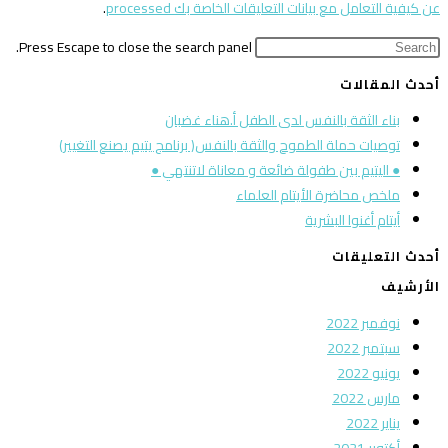
عن كيفية التعامل مع بيانات التعليقات الخاصة بك processed
.
Press Escape to close the search panel.
أحدث المقالات
بناء الثقة بالنفس لدى الطفل أ.هناء غضبان
توصيات حملة الطموح والثقة بالنفس( برنامج يتيم يصنع التغيير)
● اليتيم بين طفولة ضائعة و معاناة لاتنتهي ●
ملخص محاضرة الأيتام العلماء
أيتام أغنوا البشرية
أحدث التعليقات
الأرشيف
نوفمبر 2022
سبتمبر 2022
يونيو 2022
مارس 2022
يناير 2022
أكتوبر 2021