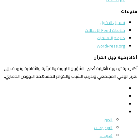
منوعات
تسجيل الدخول
خلاصات Feed الإدخالات
خلاصة التعليقات
WordPress.org
أكاديمية جيل القرآن
أكاديمية توعوية تأهيلية تُعنى بالشؤون التربوية والقرآنية والثقافية وتهدف إلى
تعزيز الوعي المجتمعي وتدريب الشباب والكوادر للمساهمة النهوض الحضاري.
الرئيسية
من نحن
بوابة المجتمع
ميديا
الصور
الفيديوهات
تغريدات