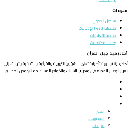
منوعات
تسجيل الدخول
خلاصات Feed الإدخالات
خلاصة التعليقات
WordPress.org
أكاديمية جيل القرآن
أكاديمية توعوية تأهيلية تُعنى بالشؤون التربوية والقرآنية والثقافية وتهدف إلى
تعزيز الوعي المجتمعي وتدريب الشباب والكوادر للمساهمة النهوض الحضاري.
الرئيسية
من نحن
بوابة المجتمع
ميديا
الصور
الفيديوهات
تغريدات