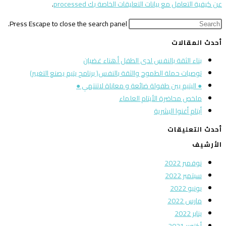
عن كيفية التعامل مع بيانات التعليقات الخاصة بك processed
.
Press Escape to close the search panel.
أحدث المقالات
بناء الثقة بالنفس لدى الطفل أ.هناء غضبان
توصيات حملة الطموح والثقة بالنفس( برنامج يتيم يصنع التغيير)
● اليتيم بين طفولة ضائعة و معاناة لاتنتهي ●
ملخص محاضرة الأيتام العلماء
أيتام أغنوا البشرية
أحدث التعليقات
الأرشيف
نوفمبر 2022
سبتمبر 2022
يونيو 2022
مارس 2022
يناير 2022
أكتوبر 2021