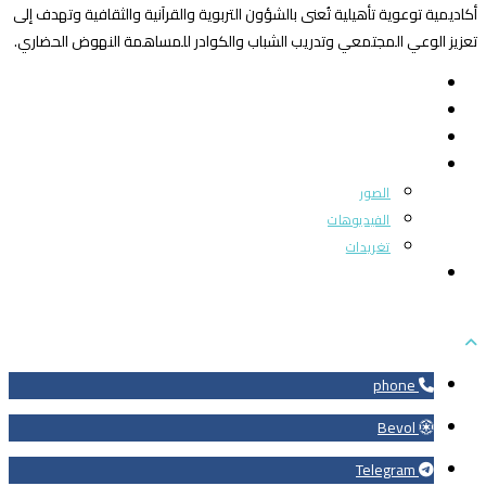
أكاديمية توعوية تأهيلية تُعنى بالشؤون التربوية والقرآنية والثقافية وتهدف إلى
تعزيز الوعي المجتمعي وتدريب الشباب والكوادر للمساهمة النهوض الحضاري.
الرئيسية
من نحن
بوابة المجتمع
ميديا
الصور
الفيديوهات
تغريدات
اتصل بنا
phone
Bevol
Telegram