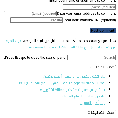
Enter your name or username to comment
Enter your email address to comment
Enter your website URL (optional)
هذا الموقع يستخدم خدمة أكيسميت للتقليل من البريد المزعجة.
اعرف المزيد
عن كيفية التعامل مع بيانات التعليقات الخاصة بك processed
.
Press Escape to close the search panel.
أحدث المقالات
بناء الثقة بالنفس لدى الطفل أ.هناء غضبان
توصيات حملة الطموح والثقة بالنفس( برنامج يتيم يصنع التغيير)
● اليتيم بين طفولة ضائعة و معاناة لاتنتهي ●
ملخص محاضرة الأيتام العلماء
أيتام أغنوا البشرية
أحدث التعليقات