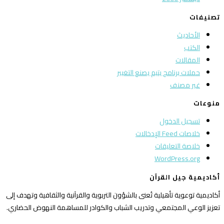
تصنيفات
الأحاديث
الكتب
المقالات
حملات برنامج يتيم يصنع التغيير
غير مصنف
منوعات
تسجيل الدخول
خلاصات Feed الإدخالات
خلاصة التعليقات
WordPress.org
أكاديمية جيل القرآن
أكاديمية توعوية تأهيلية تُعنى بالشؤون التربوية والقرآنية والثقافية وتهدف إلى
تعزيز الوعي المجتمعي وتدريب الشباب والكوادر للمساهمة النهوض الحضاري.