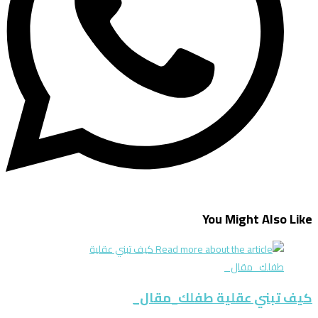
You Might Also Like
كيف تبني عقلية طفلك_مقال_