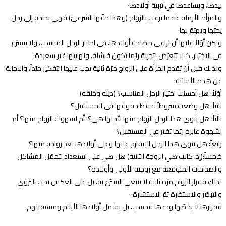
بيدها، ويساعدها في تربية أولادها٠
والمرأة الأرملة عندما ترغب بالزواج (وهذا حقّها الشرعيّ) فهي بحاجة إلى رجل
يحبّها ويهتمّ بها٠
ولكن أوّلاً عليها أن تراعي مصلحة أولادها، في اختيار الرجل المناسب، ولا تتسرّع
في الاختيار، كيلا تتعرّض لتجربة ربّما تكون فاشلة، ونهايتها غير سعيدة٠
ولذلك قبل أن تقدم المرأة على الزواج مرّة ثانية يجب عليها التفكير جيّداً، والاجابة
عن هذه الأسئلة:
أوّلاً: هل أحسنت اختيار الرجل المناسب؟ (دينه وخلقه)
ثانياً: هل وضعت شروطاً تحفظ حقوقها في المستقبل؟
ثالثاً: هل ينوي هذا الرجل الزواج منها لأجلها هي؟! أم لسهولة الزواج منها؟ أم
لشهوة عابرة ربّما تفتر في المستقبل؟
رابعاً: هل ينوي هذا الرجل الإنفاق عليها وعلى أولادها بعد زواجه منها؟
خامساً:(إذا كانت هي الزوجة الثانية) هل هي على استعداد لتحمّل المشاكل
والصدامات المتوقعة مع زوجته الأولى وأولاده؟
لذلك فقرار الزواج مرّة ثانية لا ينبغي التسرّع به، بل على العكس يجب التروّي
والتبصّر والاستخارة ثمّ الاستشارة٠
فقرارها لا يخصّها وحدها فحسب، بل يشمل أولادها الأيتام ومستقبلهم٠