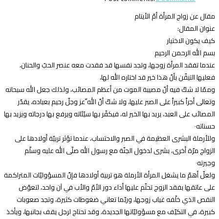
مقال عن زواج المرأة أمّ الأيتام
عنوان المقال:
كيف يكون الاختيار
بسم الله الرحمن الرحيم
عندما تفقد المرأة زوجها، وتجد نفسها قد فقدت معه عنصر الحبّ والحنان،
فعليها التيقّن بأنّ هذا خير قد اختاره الله لها،
وممّا لا شكّ فيه أنّ مصيبة الموت من أعظم المصائب، ولذلك جعل الله سبحانه
وتعالى أجراً كبيراً على الصبر عليها، ولا شكّ أنّ الله ّعز وجلّ رحيم بعباده، يقدّر
المصائب على العبد، يريد بها الخير له، فيكفّر بها سيّئاته ويرفع بها درجاته ويزيد بها
حسناته٠
وللأرملة البشرى العظيمة في الصبر والاحتساب، عندما تؤثر تربيّة أولادها على
الزواج مرّة أخرى، بشرى لدخول الجنّة مع رسول الله صلّى الله عليه وسلّم
وجيرته٠
ولعلّ أهمّ ما يشغل المرأة الأرملة هو تربية أولادها فإنّ المسؤوليّات المتراكمة
على عاتقها بفقد الزوج تحتّم عليها أداء دور الأمّ والأب في آن واحد، لتعوّض
النقص الذي خلّفه غياب زوجها، وربّما تعاني ضغوطات كثيرة، وتجد صعوبات
كبيرة، في التكيّف مع مسؤوليّاتها الجديدة، وقد تحتاج لرجل يقف بجانبها، ويأخذ