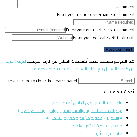
Comment
Enter your name or username to comment
Enter your email address to comment
Enter your website URL (optional)
هذا الموقع يستخدم خدمة أكيسميت للتقليل من البريد المزعجة.
اعرف المزيد
عن كيفية التعامل مع بيانات التعليقات الخاصة بك processed
.
Press Escape to close the search panel.
أحدث المقالات
بناء الثقة بالنفس لدى الطفل أ.هناء غضبان
توصيات حملة الطموح والثقة بالنفس( برنامج يتيم يصنع التغيير)
● اليتيم بين طفولة ضائعة و معاناة لاتنتهي ●
ملخص محاضرة الأيتام العلماء
أيتام أغنوا البشرية