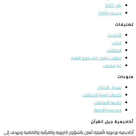
يناير 2001
ديسمبر 2000
تصنيفات
الأحاديث
الكتب
المقالات
حملات برنامج يتيم يصنع التغيير
غير مصنف
منوعات
تسجيل الدخول
خلاصات Feed الإدخالات
خلاصة التعليقات
WordPress.org
أكاديمية جيل القرآن
أكاديمية توعوية تأهيلية تُعنى بالشؤون التربوية والقرآنية والثقافية وتهدف إلى